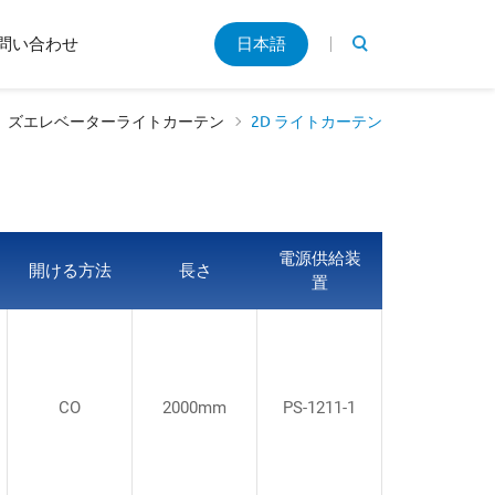
キ
問い合わせ
日本語
ー
ワ
ー
ズエレベーターライトカーテン
2D ライトカーテン
ド
検
索
電源供給装
開ける方法
長さ
置
CO
2000mm
PS-1211-1