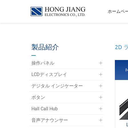
宏
ホームペ
匠
實
業
製品紹介
2D
操作パネル
M
LCDディスプレイ
デジタル インジケーター
ボタン
Hall Call Hub
音声アナウンサー