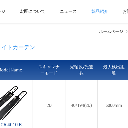
ージ
宏匠について
ニュース
製品紹介
お
ホームページ
 ライトカーテン
スキャンナ
光軸数/光速
最大検出距
odel Name
ーモード
数
離
2D
40/194(2D)
6000mm
LCA-4010-B