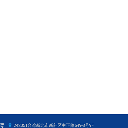
湾
242051台湾新北市新莊区中正路649-3号9F