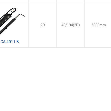
2D
40/194(2D)
6000mm
LCA-4011-B