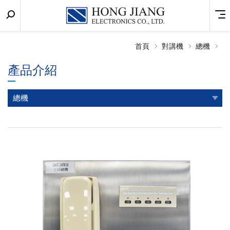
關
Menu
宏
鍵
匠
字
搜
首頁
對講機
總機
實
尋
產品介紹
業
總機